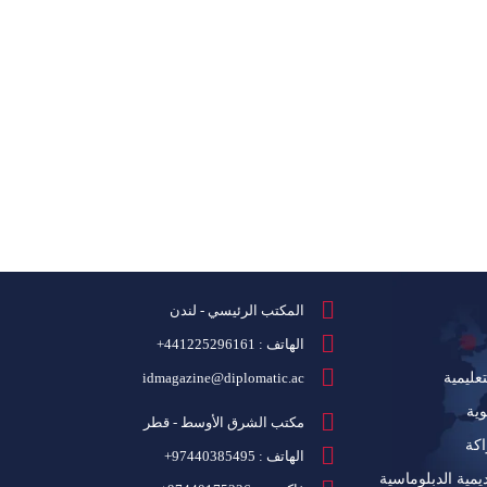
المكتب الرئيسي - لندن
الهاتف : 441225296161+
عليمية
idmagazine@diplomatic.ac
ية
مكتب الشرق الأوسط - قطر
كة
الهاتف :
97440385495+
يمية الدبلوماسية