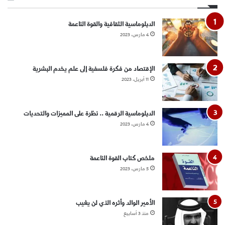
المساعدات الإغاثية للمتضررين في السودان، وقد وصلت أولى
الدبلوماسية الثقافية والقوة الناعمة
الطائرات القطرية إلى مطار بورتسودان السوداني.
4 مارس، 2023
شمل الجسر الجوي مستشفى ميداني، ومساعدات تنموية وغذائية
وطبية، مقدمة من صندوق قطر للتنمية، وقطر الخيرية، والهلال
الإقتصاد من فكرة فلسفية إلى علم يخدم البشرية
الأحمر القطري.
11 أبريل، 2023
وتتواصل الاشتباكات بين طرفي الصراع الجيش بقيادة رئيس
الدبلوماسية الرقمية .. نظرة على المميزات والتحديات
مجلس السيادة الانتقالي اللواء عبد الفتاح البرهان، وقوات “الدعم
4 مارس، 2023
السريع” بقيادة نائب رئيس المجلس محمد حمدان دقلو “حميدتي”،
رغم مناشدات دولية وإقليمية لفرض هدنة ووقف العنف.
ملخص كتاب القوة الناعمة
ويلاحظ تركيز قطر حالياً على الجانب الإغاثي والإنساني في الأزمة
5 مارس، 2023
السودانية، وفسحها المجال للدبلوماسية السعودية النشطة حاليا
مع الأطراف السودانية، والتي تسعى لإنهاء الأعمال القتالية
الأمير الوالد وأثره الذي لن يغيب
واستعادة السلام في السودان.
منذ 3 أسابيع